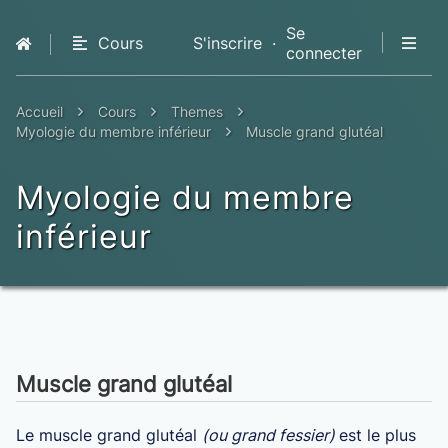
Se
Cours
S'inscrire
·
connecter
QCM
Livres
Accueil
Cours
Themes
Premium
Myologie du membre inférieur
Muscle grand glutéal
Myologie du membre
inférieur
Muscle grand glutéal
Le muscle grand glutéal
(ou grand fessier)
est le plus